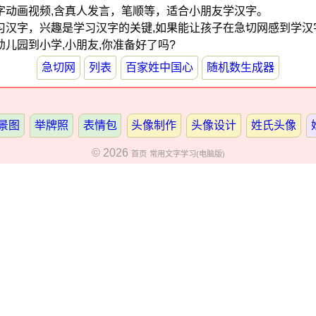
字动画视频,含真人发言，笔顺等，适合小朋友学汉字。
习汉字，兴趣是学习汉字的关键,如果能让孩子在急切网感到学汉
从幼儿园到小学,小朋友,你准备好了吗?
急切网
列表
百家姓中国心
随机数生成器
景图
举牌照
表情包
头像制作
头像设计
姓氏头像
© 2026
首页
常用文字学习(电脑版)