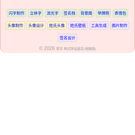
闪字制作
立体字
流光字
签名档
背景图
举牌照
表情包
头像制作
头像设计
姓氏头像
姓氏壁纸
工具生成
图片制作
签名设计
© 2026
首页
韩式饰品屋店(电脑版)