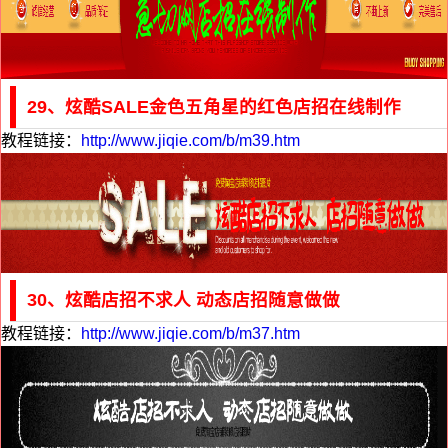
29、炫酷SALE金色五角星的红色店招在线制作
教程链接：
http://www.jiqie.com/b/m39.htm
30、炫酷店招不求人 动态店招随意做做
教程链接：
http://www.jiqie.com/b/m37.htm