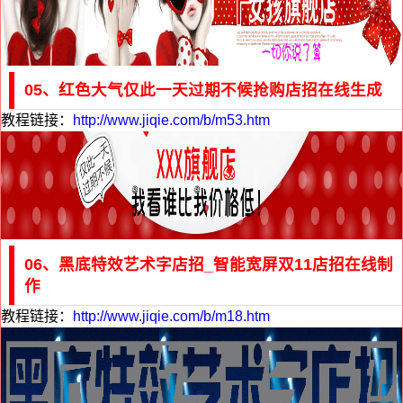
05、红色大气仅此一天过期不候抢购店招在线生成
教程链接：
http://www.jiqie.com/b/m53.htm
06、黑底特效艺术字店招_智能宽屏双11店招在线制
作
教程链接：
http://www.jiqie.com/b/m18.htm