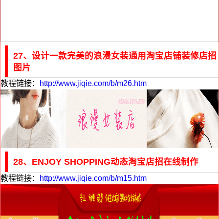
27、设计一款完美的浪漫女装通用淘宝店铺装修店招
图片
教程链接：
http://www.jiqie.com/b/m26.htm
28、ENJOY SHOPPING动态淘宝店招在线制作
教程链接：
http://www.jiqie.com/b/m15.htm