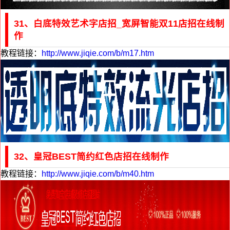
31、白底特效艺术字店招_宽屏智能双11店招在线制
作
教程链接：
http://www.jiqie.com/b/m17.htm
32、皇冠BEST简约红色店招在线制作
教程链接：
http://www.jiqie.com/b/m40.htm