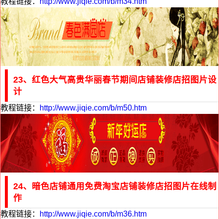
教程链接：
http://www.jiqie.com/b/m34.htm
23、红色大气高贵华丽春节期间店铺装修店招图片设
计
教程链接：
http://www.jiqie.com/b/m50.htm
24、暗色店铺通用免费淘宝店铺装修店招图片在线制
作
教程链接：
http://www.jiqie.com/b/m36.htm