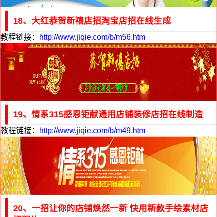
18、大红恭贺新禧店招淘宝店招在线生成
教程链接：
http://www.jiqie.com/b/m56.htm
19、情系315感恩钜献通用店铺装修店招在线制造
教程链接：
http://www.jiqie.com/b/m49.htm
20、一招让你的店铺焕然一新 快用新款手绘素材店