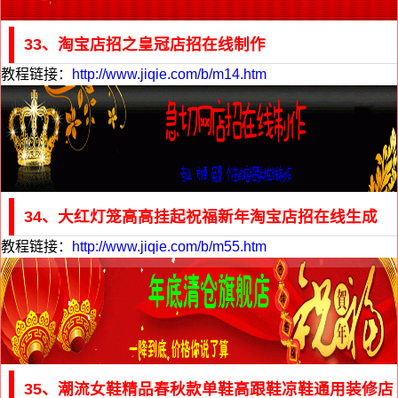
33、淘宝店招之皇冠店招在线制作
教程链接：
http://www.jiqie.com/b/m14.htm
34、大红灯笼高高挂起祝福新年淘宝店招在线生成
教程链接：
http://www.jiqie.com/b/m55.htm
35、潮流女鞋精品春秋款单鞋高跟鞋凉鞋通用装修店