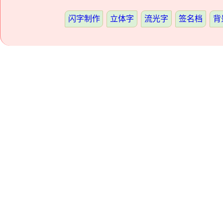
闪字制作
立体字
流光字
签名档
背