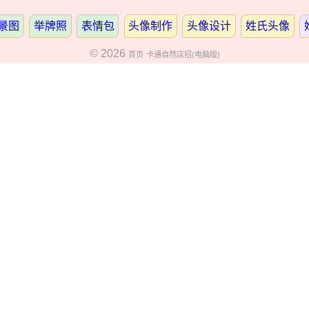
景图
举牌照
表情包
头像制作
头像设计
姓氏头像
© 2026
首页
卡通自然店招(电脑版)