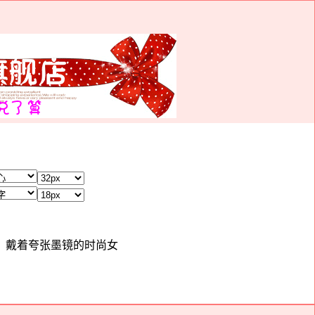
、戴着夸张墨镜的时尚女