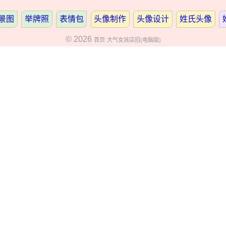
景图
举牌照
表情包
头像制作
头像设计
姓氏头像
© 2026
首页
大气女孩店招(电脑版)