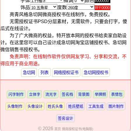
字体
微调
颜色
饰品
度数
亮青风格急切网微商授权书在线制作，免费授权。
无需授权证书PSD分层素材，无需软件，只要会打字，傻
瓜式在线设计。
为了广大微商的权益，特开放本网的授权书给卖家自助设
计。在这里您可以自己设计成急切网淘宝店铺授权书、急切网
微信销售书授权书。
免责声明：在线制作软件仅供网友学习、分享和交流，不
得应用于商业用途。
急切网
列表
网络授权证书
急切网授权书
闪字制作
立体字
流光字
签名档
背景图
举牌照
表情包
头像制作
头像设计
姓氏头像
姓氏壁纸
工具生成
图片制作
签名设计
© 2026
首页
微商授权证书(电脑版)