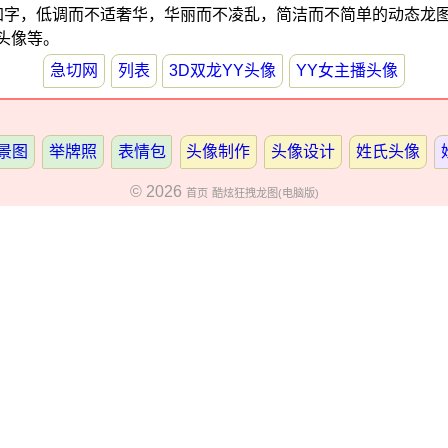
高清加字，低调而不适奢华，华丽而不凌乱，简洁而不简单的动态龙
头像等。
急切网
列表
3D双龙YY头像
YY女主播头像
景图
举牌照
表情包
头像制作
头像设计
姓氏头像
© 2026
首页
酷炫狂拽龙图(电脑版)