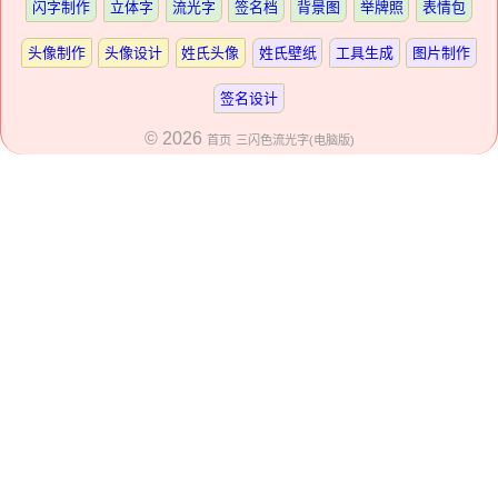
闪字制作
立体字
流光字
签名档
背景图
举牌照
表情包
头像制作
头像设计
姓氏头像
姓氏壁纸
工具生成
图片制作
签名设计
© 2026
首页
三闪色流光字(电脑版)