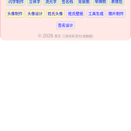
闪字制作
立体字
流光字
签名档
背景图
举牌照
表情包
头像制作
头像设计
姓氏头像
姓氏壁纸
工具生成
图片制作
签名设计
© 2026
首页
三拼炫彩流光(电脑版)