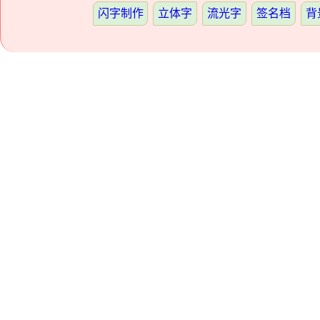
闪字制作
立体字
流光字
签名档
背