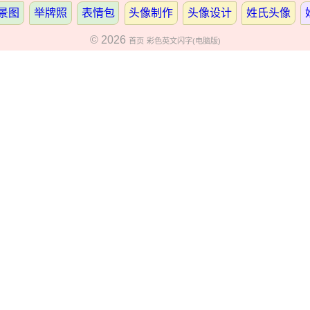
景图
举牌照
表情包
头像制作
头像设计
姓氏头像
© 2026
首页
彩色英文闪字(电脑版)