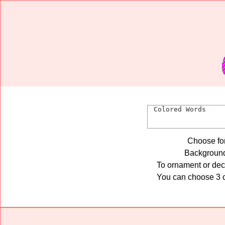
Choose fo
Backgroun
To ornament or deck
You can choose 3 c