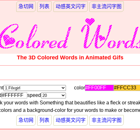
急切网
列表
动感英文闪字
非主流闪字图
The 3D Colored Words in Animated Gifs
nt
color
d
speed
 your words with Something that beautifies like a fleck or streak
olors and a background-color for your words to make or become
急切网
列表
动感英文闪字
非主流闪字图