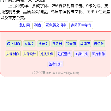
上百种式样、多款字体、256真彩视觉冲击、9级闪速、支
持透明背景...品质温柔细腻，彰显中国传统文化、突出个性元素
以及东方至美。
急切网
列表
彩色英文闪字
点阵闪字制作
闪字制作
立体字
流光字
签名档
背景图
举牌照
表情包
头像制作
头像设计
姓氏头像
姓氏壁纸
工具生成
图片制作
签名设计
© 2026
首页
非主流闪字图(电脑版)