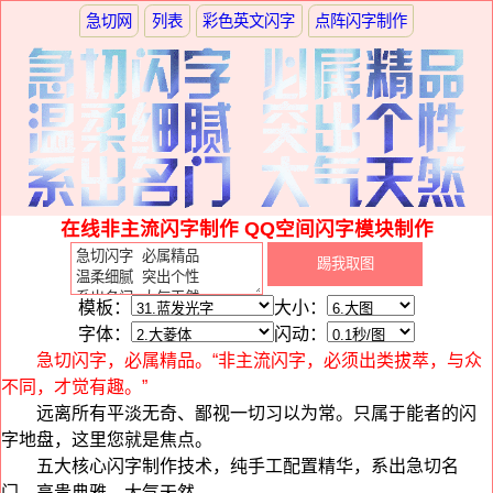
急切网
列表
彩色英文闪字
点阵闪字制作
在线非主流闪字制作 QQ空间闪字模块制作
模板：
大小：
字体：
闪动：
急切闪字，必属精品。“非主流闪字，必须出类拔萃，与众
不同，才觉有趣。”
远离所有平淡无奇、鄙视一切习以为常。只属于能者的闪
字地盘，这里您就是焦点。
五大核心闪字制作技术，纯手工配置精华，系出急切名
门，高贵典雅，大气天然。